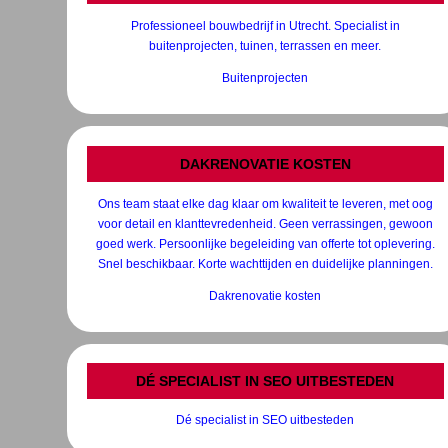
Professioneel bouwbedrijf in Utrecht. Specialist in
buitenprojecten, tuinen, terrassen en meer.
Buitenprojecten
DAKRENOVATIE KOSTEN
Ons team staat elke dag klaar om kwaliteit te leveren, met oog
voor detail en klanttevredenheid. Geen verrassingen, gewoon
goed werk. Persoonlijke begeleiding van offerte tot oplevering.
Snel beschikbaar. Korte wachttijden en duidelijke planningen.
Dakrenovatie kosten
DÉ SPECIALIST IN SEO UITBESTEDEN
Dé specialist in SEO uitbesteden