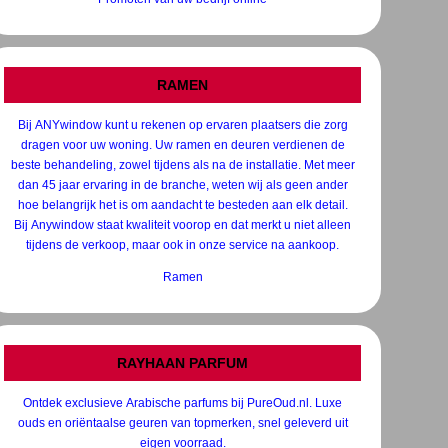
RAMEN
Bij ANYwindow kunt u rekenen op ervaren plaatsers die zorg
dragen voor uw woning. Uw ramen en deuren verdienen de
beste behandeling, zowel tijdens als na de installatie. Met meer
dan 45 jaar ervaring in de branche, weten wij als geen ander
hoe belangrijk het is om aandacht te besteden aan elk detail.
Bij Anywindow staat kwaliteit voorop en dat merkt u niet alleen
tijdens de verkoop, maar ook in onze service na aankoop.
Ramen
RAYHAAN PARFUM
Ontdek exclusieve Arabische parfums bij PureOud.nl. Luxe
ouds en oriëntaalse geuren van topmerken, snel geleverd uit
eigen voorraad.