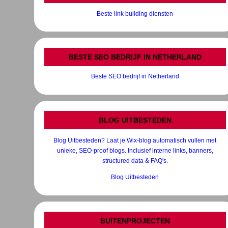
Beste link building diensten
BESTE SEO BEDRIJF IN NETHERLAND
Beste SEO bedrijf in Netherland
BLOG UITBESTEDEN
Blog Uitbesteden? Laat je Wix-blog automatisch vullen met
unieke, SEO-proof blogs. Inclusief interne links, banners,
structured data & FAQ's.
Blog Uitbesteden
BUITENPROJECTEN