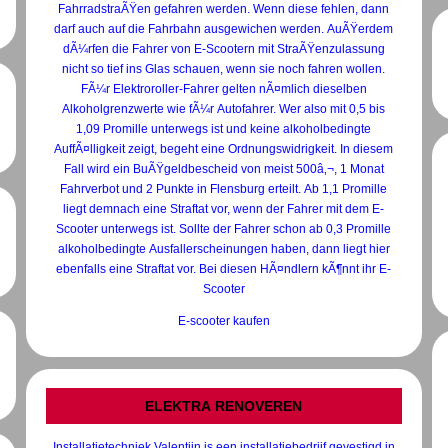
FahrradstraÃŸen gefahren werden. Wenn diese fehlen, dann
darf auch auf die Fahrbahn ausgewichen werden. AuÃŸerdem
dÃ¼rfen die Fahrer von E-Scootern mit StraÃŸenzulassung
nicht so tief ins Glas schauen, wenn sie noch fahren wollen.
FÃ¼r Elektroroller-Fahrer gelten nÃ¤mlich dieselben
Alkoholgrenzwerte wie fÃ¼r Autofahrer. Wer also mit 0,5 bis
1,09 Promille unterwegs ist und keine alkoholbedingte
AuffÃ¤lligkeit zeigt, begeht eine Ordnungswidrigkeit. In diesem
Fall wird ein BuÃŸgeldbescheid von meist 500â‚¬, 1 Monat
Fahrverbot und 2 Punkte in Flensburg erteilt. Ab 1,1 Promille
liegt demnach eine Straftat vor, wenn der Fahrer mit dem E-
Scooter unterwegs ist. Sollte der Fahrer schon ab 0,3 Promille
alkoholbedingte Ausfallerscheinungen haben, dann liegt hier
ebenfalls eine Straftat vor. Bei diesen HÃ¤ndlern kÃ¶nnt ihr E-
Scooter
E-scooter kaufen
ELEKTRA RENOVEREN
Installatietechniek Valentijn is een installatiebedrijf gevestigd in