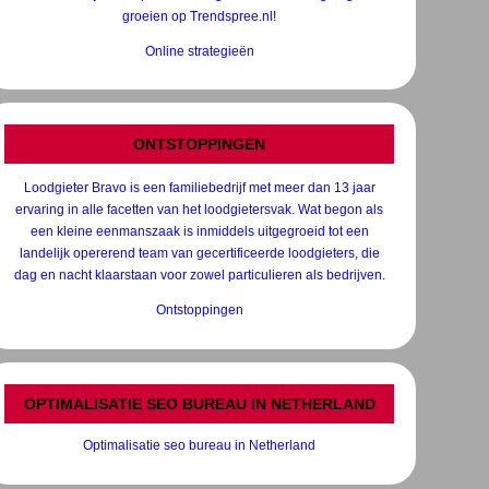
groeien op Trendspree.nl!
Online strategieën
ONTSTOPPINGEN
Loodgieter Bravo is een familiebedrijf met meer dan 13 jaar
ervaring in alle facetten van het loodgietersvak. Wat begon als
een kleine eenmanszaak is inmiddels uitgegroeid tot een
landelijk opererend team van gecertificeerde loodgieters, die
dag en nacht klaarstaan voor zowel particulieren als bedrijven.
Ontstoppingen
OPTIMALISATIE SEO BUREAU IN NETHERLAND
Optimalisatie seo bureau in Netherland