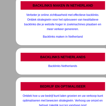
BACKLINKS MAKEN IN NETHERLAND
Verbeter je online zichtbaarheid met effectieve backlinks.
Ontdek strategieën voor het opbouwen van kwalitatieve
backlinks die je website hoger in zoekmachines plaatsen en
meer verkeer genereren.
Backlinks maken in Netherland
BACKLINKS NETHERLANDS
Backlinks Netherlands
BEDRIJF EN OPTIMALISEER
Ontdek hoe u uw bedrijf kunt laten groeien en uw verkoop kunt
optimaliseren met bewezen strategieën. Verhoog uw omzet en
behaal zakelijk succes vandaag nog!