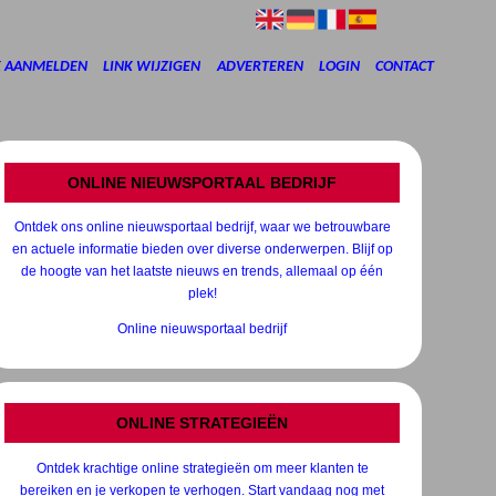
K AANMELDEN
LINK WIJZIGEN
ADVERTEREN
LOGIN
CONTACT
ONLINE NIEUWSPORTAAL BEDRIJF
Ontdek ons online nieuwsportaal bedrijf, waar we betrouwbare
en actuele informatie bieden over diverse onderwerpen. Blijf op
de hoogte van het laatste nieuws en trends, allemaal op één
plek!
Online nieuwsportaal bedrijf
ONLINE STRATEGIEËN
Ontdek krachtige online strategieën om meer klanten te
bereiken en je verkopen te verhogen. Start vandaag nog met