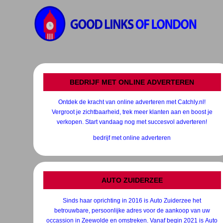
BEDRIJF MET ONLINE ADVERTEREN
Ontdek de kracht van online adverteren met Catchly.nl!
Vergroot je zichtbaarheid, trek meer klanten aan en boost je
verkopen. Start vandaag nog met succesvol adverteren!
bedrijf met online adverteren
AUTO ZUIDERZEE
​​​​Sinds haar oprichting in 2016 is Auto Zuiderzee het
betrouwbare, persoonlijke adres voor de aankoop van uw
occassion in Zeewolde en omstreken. Vanaf begin 2021 is Auto