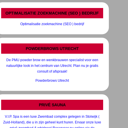
OPTIMALISATIE ZOEKMACHINE (SEO ) BEDRIJF
Optimalisatie zoekmachine (SEO ) bedrijf
POWDERBROWS UTRECHT
De PMU powder brow en wenkbrauwen specialist voor een
natuurlijke look in het centrum van Utrecht. Plan nu je gratis
consult of afspraak!
Powderbrows Utrecht
PRIVÉ SAUNA
V.I.P. Spa is een luxe Zwembad complex gelegen in Stolwijk (
Zuid-Holland), die u in zijn geheel kunt huren. Ervaar onze luxe
privé zwembad & whirlpool Reserveer nu online via de