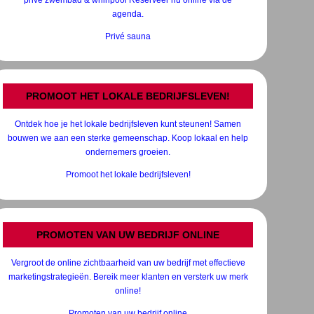
agenda.
Privé sauna
PROMOOT HET LOKALE BEDRIJFSLEVEN!
Ontdek hoe je het lokale bedrijfsleven kunt steunen! Samen
bouwen we aan een sterke gemeenschap. Koop lokaal en help
ondernemers groeien.
Promoot het lokale bedrijfsleven!
PROMOTEN VAN UW BEDRIJF ONLINE
Vergroot de online zichtbaarheid van uw bedrijf met effectieve
marketingstrategieën. Bereik meer klanten en versterk uw merk
online!
Promoten van uw bedrijf online