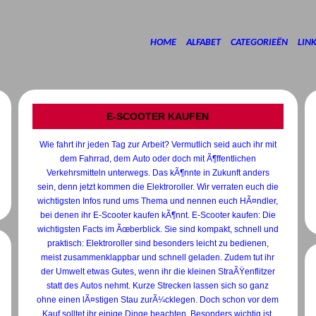
HOME
ALFABET
CATEGORIEËN
LIN
E-SCOOTER KAUFEN
Wie fahrt ihr jeden Tag zur Arbeit? Vermutlich seid auch ihr mit
dem Fahrrad, dem Auto oder doch mit Ã¶ffentlichen
Verkehrsmitteln unterwegs. Das kÃ¶nnte in Zukunft anders
sein, denn jetzt kommen die Elektroroller. Wir verraten euch die
wichtigsten Infos rund ums Thema und nennen euch HÃ¤ndler,
bei denen ihr E-Scooter kaufen kÃ¶nnt. E-Scooter kaufen: Die
wichtigsten Facts im Ãœberblick. Sie sind kompakt, schnell und
praktisch: Elektroroller sind besonders leicht zu bedienen,
meist zusammenklappbar und schnell geladen. Zudem tut ihr
der Umwelt etwas Gutes, wenn ihr die kleinen StraÃŸenflitzer
statt des Autos nehmt. Kurze Strecken lassen sich so ganz
ohne einen lÃ¤stigen Stau zurÃ¼cklegen. Doch schon vor dem
Kauf solltet ihr einige Dinge beachten. Besonders wichtig ist,