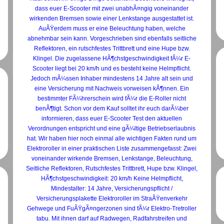
dass euer E-Scooter mit zwei unabhÃ¤ngig voneinander
wirkenden Bremsen sowie einer Lenkstange ausgestattet ist.
AuÃŸerdem muss er eine Beleuchtung haben, welche
abnehmbar sein kann. Vorgeschrieben sind ebenfalls seitliche
Reflektoren, ein rutschfestes Trittbrett und eine Hupe bzw.
Klingel. Die zugelassene HÃ¶chstgeschwindigkeit fÃ¼r E-
Scooter liegt bei 20 km/h und es besteht keine Helmpflicht.
Jedoch mÃ¼ssen Inhaber mindestens 14 Jahre alt sein und
eine Versicherung mit Nachweis vorweisen kÃ¶nnen. Ein
bestimmter FÃ¼hrerschein wird fÃ¼r die E-Roller nicht
benÃ¶tigt. Schon vor dem Kauf solltet ihr euch darÃ¼ber
informieren, dass euer E-Scooter Test den aktuellen
Verordnungen entspricht und eine gÃ¼ltige Betriebserlaubnis
hat. Wir haben hier noch einmal alle wichtigen Fakten rund um
Elektroroller in einer praktischen Liste zusammengefasst: Zwei
voneinander wirkende Bremsen, Lenkstange, Beleuchtung,
Seitliche Reflektoren, Rutschfestes Trittbrett, Hupe bzw. Klingel,
HÃ¶chstgeschwindigkeit: 20 km/h Keine Helmpflicht,
Mindestalter: 14 Jahre, Versicherungspflicht /
Versicherungsplakette Elektroroller im StraÃŸenverkehr
Gehwege und FuÃŸgÃ¤ngerzonen sind fÃ¼r Elektro-Tretroller
tabu. Mit ihnen darf auf Radwegen, Radfahrstreifen und