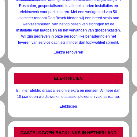
Rosmalen, gespecialiseerd in allerlei soorten installaties en
elektrawerk voor particulieren. Met een werkgebied van 50
kilometer rondom Den Bosch bieden wij een breed scala aan
werkzaamheden, van het oplossen van storingen tot de
installatie van laadpalen en het vervangen van groepenkasten.
Wij zijn gedreven in onze persoonlijke benadering en het
leveren van service dat niets minder dan topkwaliteit spreekt.
Elektra renoveren
ELEKTRICIEN
Bij Inter Elektro draait alles om elektra én mensen. Al meer dan
10 jaar doen we dit werk met passie, plezier en vakmanschap.
Elektricien
GASTBLOGGEN BACKLINKS IN NETHERLAND